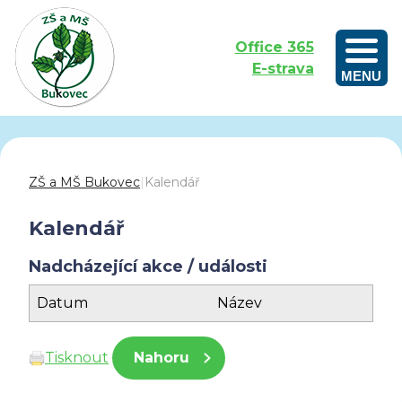
Office 365
E-strava
MENU
Outdoorové vzdělávání aneb Učíme se venku
ZŠ a MŠ Bukovec
|
Kalendář
Kalendář
Nadcházející akce / události
Datum
Název
Tisknout
Nahoru