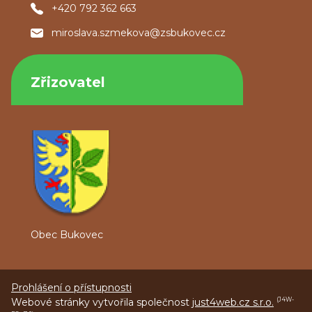
+420 792 362 663
miroslava.szmekova@zsbukovec.cz
Zřizovatel
Obec Bukovec
Prohlášení o přístupnosti
Webové stránky vytvořila společnost
just4web.cz s.r.o.
(J4W-