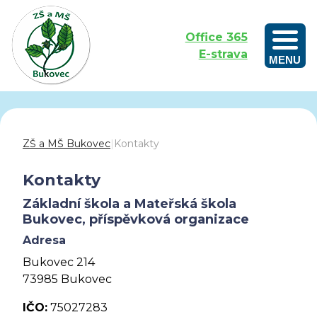
Office 365
E-strava
MENU
Outdoorové vzdělávání aneb Učíme se venku
ZŠ a MŠ Bukovec
|
Kontakty
Kontakty
Základní škola a Mateřská škola
Bukovec, příspěvková organizace
Adresa
Bukovec 214
73985 Bukovec
IČO:
75027283