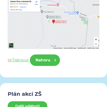
Tisknout
Nahoru
Plán akcí ZŠ
Další události