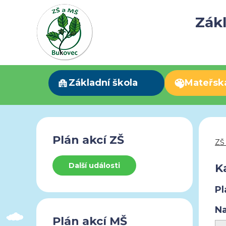
Zákl
Základní škola
Mateřsk
Plán akcí ZŠ
ZŠ
Další události
K
Pl
Na
Plán akcí MŠ