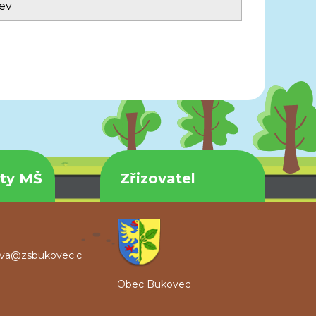
ev
kty MŠ
Zřizovatel
ova@zsbukovec.c
Obec Bukovec