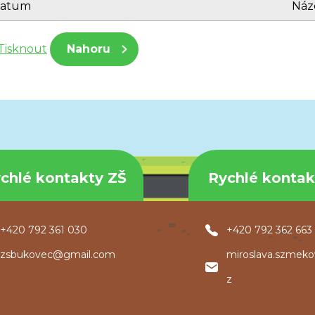
atum
Náz
Tisknout
Nahoru
chlé kontakty ZŠ
Rychlé konta
+420 792 361 030
+420 792 362 663
zsbukovec@gmail.com
miroslava.szmek
z