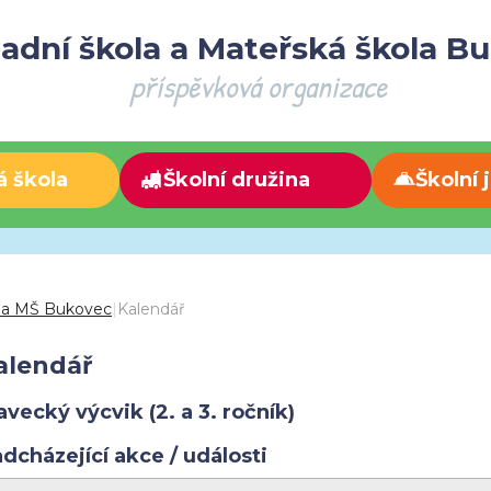
adní škola a Mateřská škola B
příspěvková organizace
á škola
Školní družina
Školní 
 a MŠ Bukovec
|
Kalendář
alendář
avecký výcvik (2. a 3. ročník)
dcházející akce / události