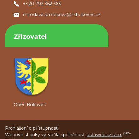
+420 792 362 663
miroslava.szmekova@zsbukovec.cz
Zřizovatel
Obec Bukovec
Prohlášení o přístupnosti
Webové stránky vytvořila společnost
just4web.cz s.r.o.
(J4W-