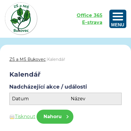
Office 365
E-strava
MENU
Outdoorové vzdělávání aneb Učíme se venku
ZŠ a MŠ Bukovec
|
Kalendář
Kalendář
Nadcházející akce / události
Datum
Název
Tisknout
Nahoru