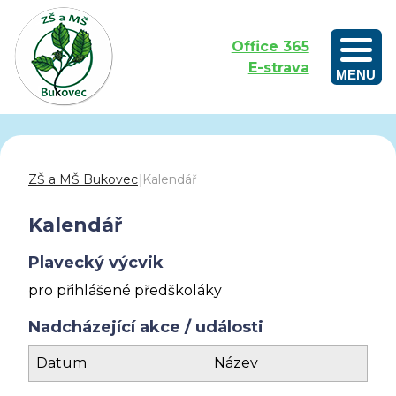
Office 365
E-strava
MENU
Outdoorové vzdělávání aneb Učíme se venku
ZŠ a MŠ Bukovec
|
Kalendář
Kalendář
Plavecký výcvik
pro přihlášené předškoláky
Nadcházející akce / události
Datum
Název