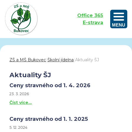
Office 365
E-strava
MENU
Outdoorové vzdělávání aneb Učíme se venku
ZŠ a MŠ Bukovec
|
Školní jídelna
|
Aktuality ŠJ
Aktuality ŠJ
Ceny stravného od 1. 4. 2026
23. 3. 2026
Číst více…
Ceny stravného od 1. 1. 2025
5. 12. 2024