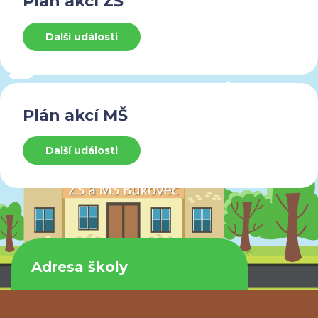
Plán akcí ZŠ
Další události
Plán akcí MŠ
Další události
Adresa školy