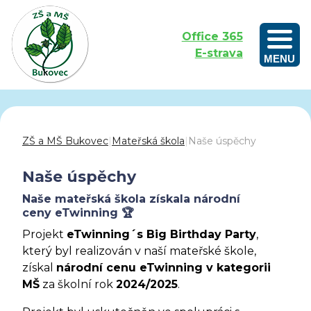
Office 365
E-strava
MENU
Outdoorové vzdělávání aneb Učíme se venku
ZŠ a MŠ Bukovec
|
Mateřská škola
|
Naše úspěchy
Naše úspěchy
Naše mateřská škola získala národní
ceny eTwinning 🏆
Projekt
eTwinning´s Big Birthday Party
,
který byl realizován v naší mateřské škole,
získal
národní cenu eTwinning v kategorii
MŠ
za školní rok
2024/2025
.