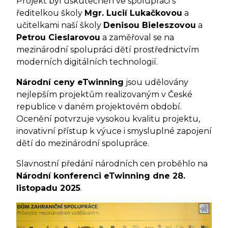
Projekt byl uskutečněn ve spolupráci s
ředitelkou školy
Mgr. Lucií Lukačkovou
a
učitelkami naší školy
Denisou Bieleszovou
a
Petrou Cieslarovou
a zaměřoval se na
mezinárodní spolupráci dětí prostřednictvím
moderních digitálních technologií.
Národní ceny eTwinning
jsou udělovány
nejlepším projektům realizovaným v České
republice v daném projektovém období.
Ocenění potvrzuje vysokou kvalitu projektu,
inovativní přístup k výuce i smysluplné zapojení
dětí do mezinárodní spolupráce.
Slavnostní předání národních cen proběhlo na
Národní konferenci eTwinning dne 28.
listopadu 2025
.