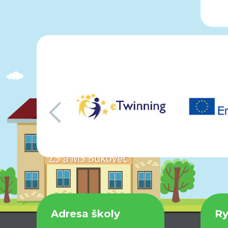
předchozí
Adresa školy
Ry