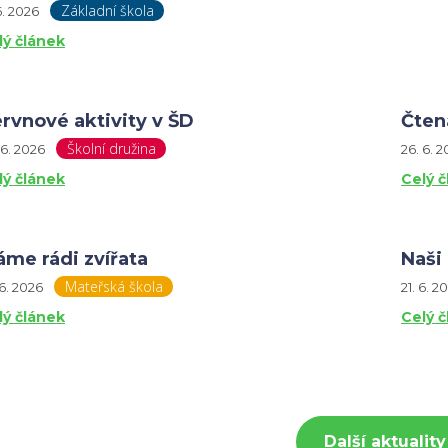
Základní škola
 6. 2026
lý článek
rvnové aktivity v ŠD
Čten
Školní družina
 6. 2026
26. 6. 
lý článek
Celý 
me rádi zvířata
Naši
Mateřská škola
 6. 2026
21. 6. 2
lý článek
Celý 
Další aktuality