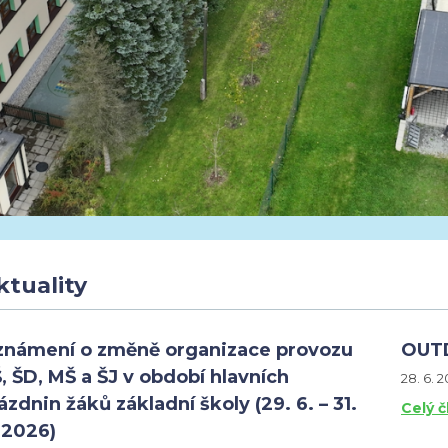
ktuality
námení o změně organizace provozu
OUT
, ŠD, MŠ a ŠJ v období hlavních
28. 6. 
ázdnin žáků základní školy (29. 6. – 31.
Celý 
 2026)