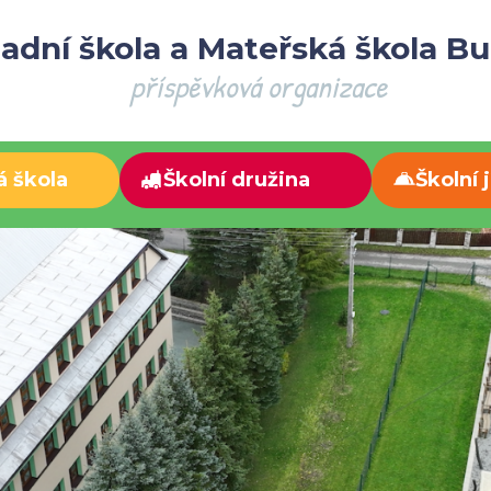
adní škola a Mateřská škola B
příspěvková organizace
á škola
Školní družina
Školní 