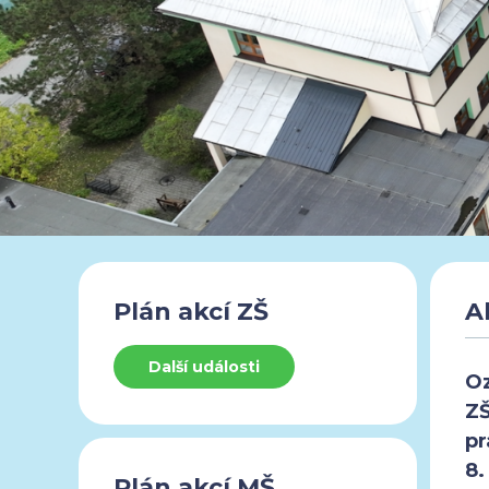
Plán akcí ZŠ
A
Další události
Oz
ZŠ
pr
8.
Plán akcí MŠ