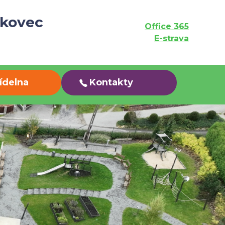
ukovec
Office 365
E-strava
jídelna
Kontakty