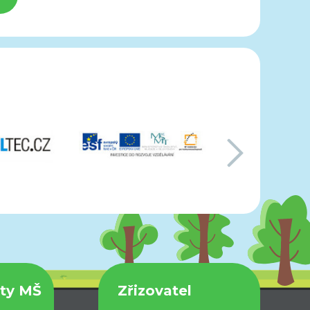
další
kty MŠ
Zřizovatel