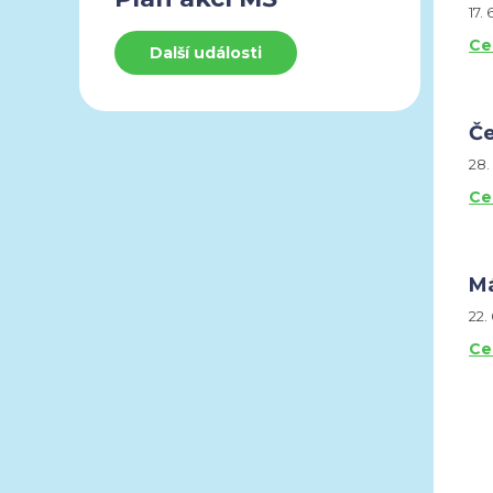
17.
Ce
Další události
Če
28.
Ce
Má
22.
Ce