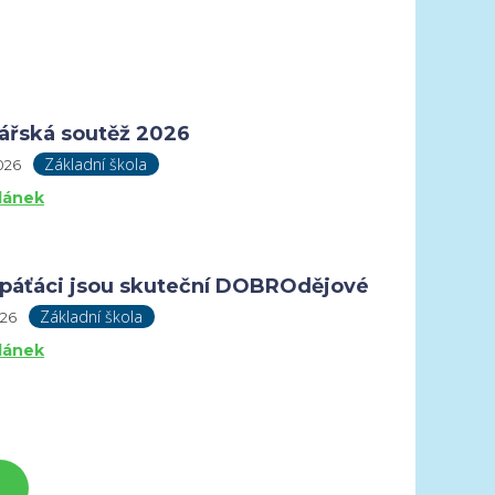
ářská soutěž 2026
Základní škola
2026
článek
 páťáci jsou skuteční DOBROdějové
Základní škola
026
článek