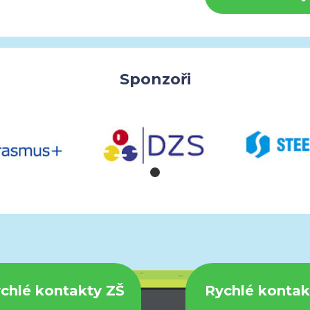
Sponzoři
chlé kontakty ZŠ
Rychlé konta