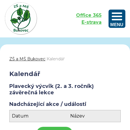
Office 365
E-strava
MENU
Outdoorové vzdělávání aneb Učíme se venku
ZŠ a MŠ Bukovec
|
Kalendář
Kalendář
Plavecký výcvik (2. a 3. ročník)
závěrečná lekce
Nadcházející akce / události
Datum
Název