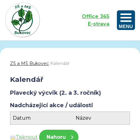
Office 365
E-strava
MENU
Outdoorové vzdělávání aneb Učíme se venku
ZŠ a MŠ Bukovec
|
Kalendář
Kalendář
Plavecký výcvik (2. a 3. ročník)
Nadcházející akce / události
Datum
Název
Tisknout
Nahoru