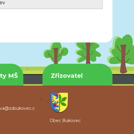
ev
kty MŠ
Zřizovatel
ova@zsbukovec.c
Obec Bukovec