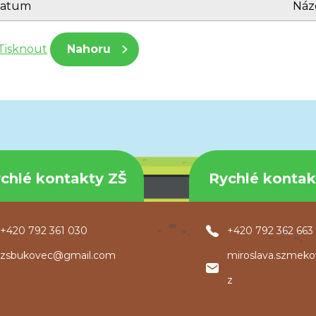
atum
Náz
Tisknout
Nahoru
chlé kontakty ZŠ
Rychlé konta
+420 792 361 030
+420 792 362 663
zsbukovec@gmail.com
miroslava.szmek
z