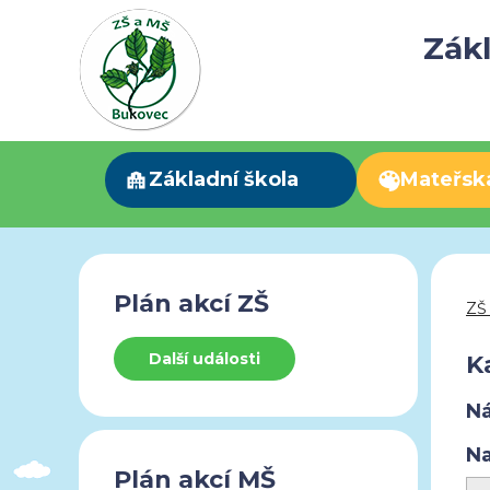
Zákl
Základní škola
Mateřsk
Plán akcí ZŠ
ZŠ
Další události
K
Ná
Na
Plán akcí MŠ