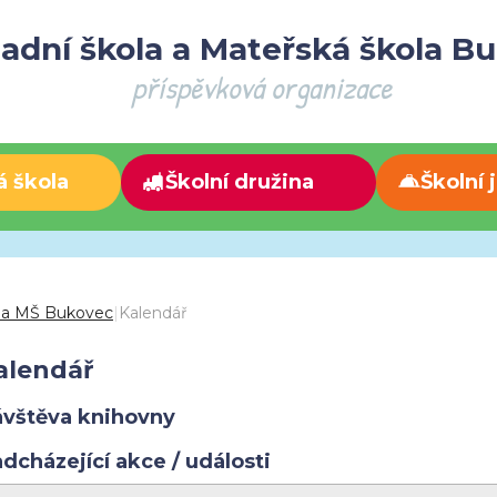
adní škola a Mateřská škola B
příspěvková organizace
á škola
Školní družina
Školní 
 a MŠ Bukovec
|
Kalendář
alendář
vštěva knihovny
dcházející akce / události