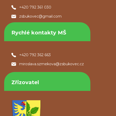
+420 792 361 030
zsbukovec@gmail.com
Rychlé kontakty MŠ
+420 792 362 663
miroslava.szmekova@zsbukovec.cz
Zřizovatel