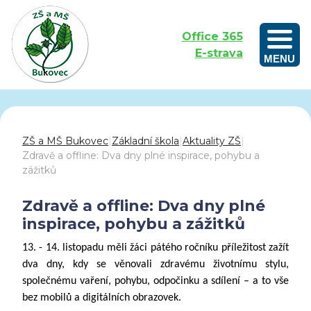
Office 365
E-strava
MENU
Outdoorové vzdělávání aneb Učíme se venku
ZŠ a MŠ Bukovec
|
Základní škola
|
Aktuality ZŠ
|
Zdravě a offline: Dva dny plné inspirace, pohybu a
zážitků
Zdravě a offline: Dva dny plné
inspirace, pohybu a zážitků
13. - 14. listopadu měli žáci pátého ročníku příležitost zažít
dva dny, kdy se věnovali zdravému životnímu stylu,
společnému vaření, pohybu, odpočinku a sdílení – a to vše
bez mobilů a digitálních obrazovek.