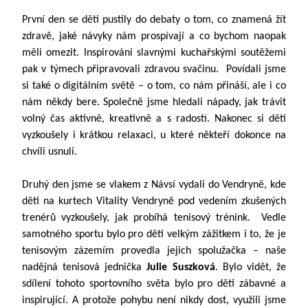
První den se děti pustily do debaty o tom, co znamená žít
zdravě, jaké návyky nám prospívají a co bychom naopak
měli omezit. Inspirováni slavnými kuchařskými soutěžemi
pak v týmech připravovali zdravou svačinu. Povídali jsme
si také o digitálním světě – o tom, co nám přináší, ale i co
nám někdy bere. Společně jsme hledali nápady, jak trávit
volný čas aktivně, kreativně a s radostí. Nakonec si děti
vyzkoušely i krátkou relaxaci, u které někteří dokonce na
chvíli usnuli.
Druhý den jsme se vlakem z Návsí vydali do Vendryně, kde
děti na kurtech Vitality Vendryně pod vedením zkušených
trenérů vyzkoušely, jak probíhá tenisový trénink. Vedle
samotného sportu bylo pro děti velkým zážitkem i to, že je
tenisovým zázemím provedla jejich spolužačka – naše
nadějná tenisová jednička
Julie Suszková
. Bylo vidět, že
sdílení tohoto sportovního světa bylo pro děti zábavné a
inspirující. A protože pohybu není nikdy dost, využili jsme