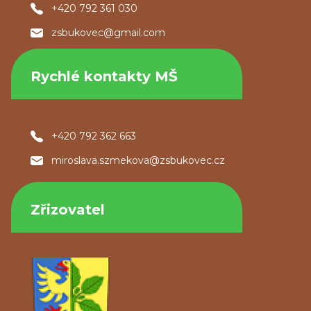
+420 792 361 030
zsbukovec@gmail.com
Rychlé kontakty MŠ
+420 792 362 663
miroslava.szmekova@zsbukovec.cz
Zřizovatel