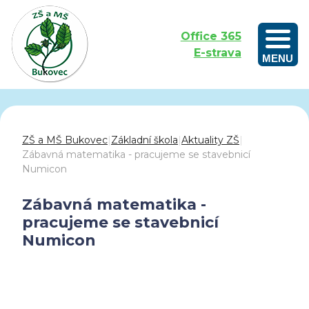
Office 365
E-strava
MENU
Outdoorové vzdělávání aneb Učíme se venku
ZŠ a MŠ Bukovec
|
Základní škola
|
Aktuality ZŠ
|
Zábavná matematika - pracujeme se stavebnicí
Numicon
Zábavná matematika -
pracujeme se stavebnicí
Numicon