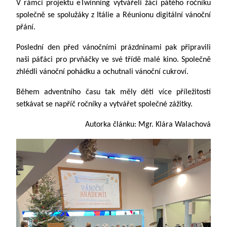
V rámci projektu eTwinning vytvářeli žáci pátého ročníku
společně se spolužáky z Itálie a Réunionu digitální vánoční
přání.
Poslední den před vánočními prázdninami pak připravili
naši páťáci pro prvňáčky ve své třídě malé kino. Společně
zhlédli vánoční pohádku a ochutnali vánoční cukroví.
Během adventního času tak měly děti více příležitostí
setkávat se napříč ročníky a vytvářet společné zážitky.
Autorka článku: Mgr. Klára Walachová