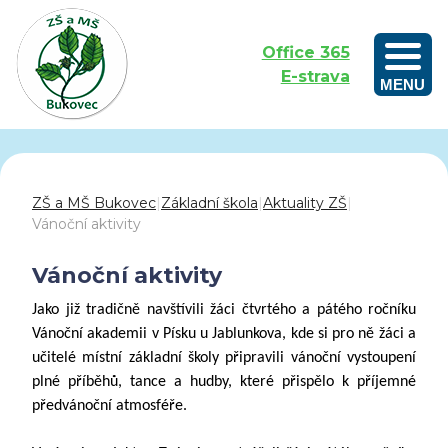
Office 365
E-strava
MENU
Outdoorové vzdělávání aneb Učíme se venku
ZŠ a MŠ Bukovec
|
Základní škola
|
Aktuality ZŠ
|
Vánoční aktivity
Vánoční aktivity
Jako již tradičně navštívili žáci čtvrtého a pátého ročníku
Vánoční akademii v Písku u Jablunkova, kde si pro ně žáci a
učitelé místní základní školy připravili vánoční vystoupení
plné příběhů, tance a hudby, které přispělo k příjemné
předvánoční atmosféře.