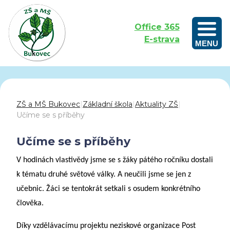
Office 365
E-strava
MENU
Outdoorové vzdělávání aneb Učíme se venku
ZŠ a MŠ Bukovec
|
Základní škola
|
Aktuality ZŠ
|
Učíme se s příběhy
Učíme se s příběhy
V hodinách vlastivědy jsme se s žáky pátého ročníku dostali
k tématu druhé světové války. A neučili jsme se jen z
učebnic. Žáci se tentokrát setkali s osudem konkrétního
člověka.
Díky vzdělávacímu projektu neziskové organizace
Post