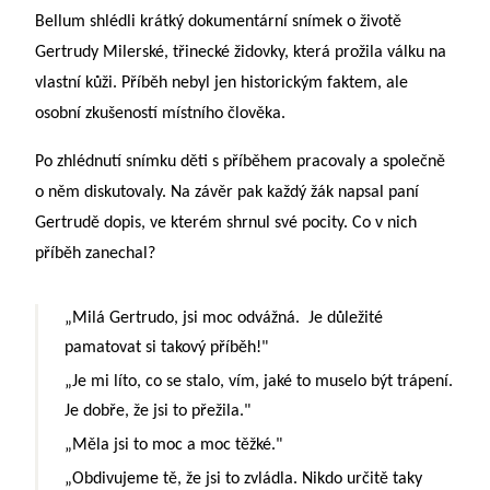
Bellum
shlédli krátký dokumentární snímek o životě
Gertrudy Milerské
, třinecké židovky, která prožila válku na
vlastní kůži. Příběh nebyl jen historickým faktem, ale
osobní zkušeností místního člověka.
Po zhlédnutí snímku děti s příběhem pracovaly a společně
o něm diskutovaly. Na závěr pak každý žák napsal paní
Gertrudě dopis, ve kterém shrnul své pocity. Co v nich
příběh zanechal?
„Milá Gertrudo, jsi moc odvážná. Je důležité
pamatovat si takový příběh!"
„Je mi líto, co se stalo, vím, jaké to muselo být trápení.
Je dobře, že jsi to přežila."
„Měla jsi to moc a moc těžké."
„Obdivujeme tě, že jsi to zvládla. Nikdo určitě taky