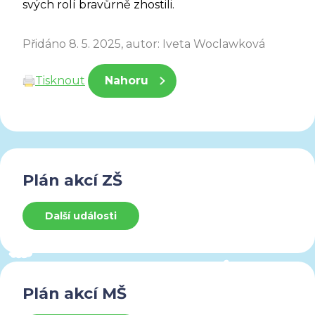
svých rolí bravůrně zhostili.
Přidáno 8. 5. 2025, autor: Iveta Woclawková
Tisknout
Nahoru
Plán akcí ZŠ
Další události
Plán akcí MŠ