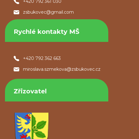
+420 792 361 030
zsbukovec@gmail.com
Rychlé kontakty MŠ
+420 792 362 663
miroslava.szmekova@zsbukovec.cz
Zřizovatel