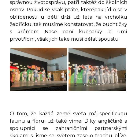
správnou životosprávu, patří taktéž do školních
osnov. Pokud se však ptáte, kterépak jídlo se v
oblíbenosti u dětí drží už léta na vrcholku
žebříčku, tak musíme konstatovat, že buchtičky
s krémem. Naše paní kuchařky je umí
prvotřídní, však jich také musí dělat spoustu.
O tom, že každá země světa má specifickou
faunu a floru, už také víme. Díky angličtině a
spolupráci se zahraničními partnerskými
školami si jsme se světem zase o trochu blíže.