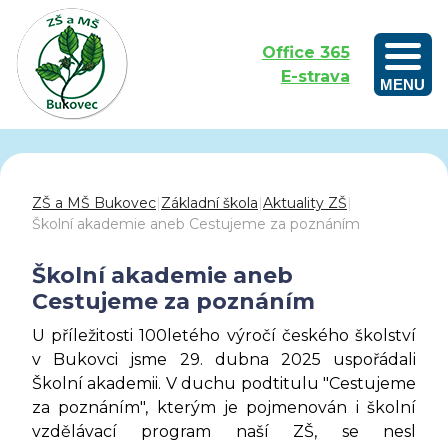
Office 365
E-strava
MENU
Outdoorové vzdělávání aneb Učíme se venku
ZŠ a MŠ Bukovec
|
Základní škola
|
Aktuality ZŠ
|
Školní akademie aneb Cestujeme za poznáním
Školní akademie aneb
Cestujeme za poznáním
U příležitosti 100letého výročí českého školství
v Bukovci jsme
29. dubna 2025 uspořádali
Školní akademii
. V duchu podtitulu "Cestujeme
za poznáním", kterým je pojmenován i školní
vzdělávací program naší ZŠ, se nesl