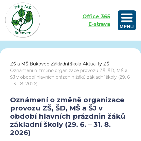
Office 365
E-strava
MENU
Outdoorové vzdělávání aneb Učíme se venku
ZŠ a MŠ Bukovec
|
Základní škola
|
Aktuality ZŠ
|
Oznámení o změně organizace provozu ZŠ, ŠD, MŠ a
ŠJ v období hlavních prázdnin žáků základní školy (29. 6.
– 31. 8. 2026)
Oznámení o změně organizace
provozu ZŠ, ŠD, MŠ a ŠJ v
období hlavních prázdnin žáků
základní školy (29. 6. – 31. 8.
2026)