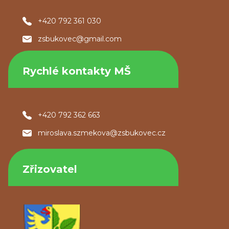
+420 792 361 030
zsbukovec@gmail.com
Rychlé kontakty MŠ
+420 792 362 663
miroslava.szmekova@zsbukovec.cz
Zřizovatel