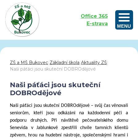
Office 365
E-strava
MENU
Outdoorové vzdělávání aneb Učíme se venku
ZŠ a MŠ Bukovec
|
Základní škola
|
Aktuality ZŠ
|
Naši páťáci jsou skuteční DOBROdějové
Naši páťáci jsou skuteční
DOBROdějové
Naši páťáci jsou skuteční DOBROdějové – svůj čas věnovali
seniorům, kteří jsou odkázáni na každodenní péči a
podporu druhých. Při návštěvě pečovatelského domu
Senevida v Jablunkově zpestřili chvíle tamních klientů
zpěvem, hrou na hudební nástroje, společenskými hrami i