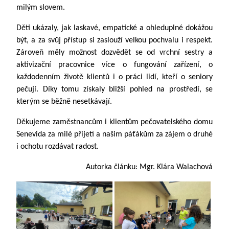
milým slovem.
Děti ukázaly, jak laskavé, empatické a ohleduplné dokážou
být, a za svůj přístup si zaslouží velkou pochvalu i respekt.
Zároveň měly možnost dozvědět se od vrchní sestry a
aktivizační pracovnice více o fungování zařízení, o
každodenním životě klientů i o práci lidí, kteří o seniory
pečují. Díky tomu získaly bližší pohled na prostředí, se
kterým se běžně nesetkávají.
Děkujeme zaměstnancům i klientům pečovatelského domu
Senevida za milé přijetí a našim páťákům za zájem o druhé
i ochotu rozdávat radost.
Autorka článku: Mgr. Klára Walachová