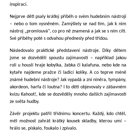
inspirací.
Nejprve děti psaly krátký příběh o svém hudebním nástroji
– nebo o tom vysněném. Zamýšlely se nad tím, jak k nim
nástroj „promlouvá“, co pro ně znamená a jak se s ním cítí.
Své příběhy poté s odvahou přednesly před třídou.
Následovalo praktické představení nástroje. Díky dětem
jsme se dozvěděli spoustu zajímavostí – například jakou
roli u houslí hraje kobylka, žabka či kalafuna, nebo kde na
kytaře najdeme pražce či ladicí kolíky. A co teprve méně
známé hudební nástroje? Jak vypadá a zní niněra, tympány,
akordeon, harfa či loutna? I to děti objevovaly v zábavném
kvízu Kahoot!, kde se dozvěděly mnoho dalších zajímavostí
ze světa hudby.
Závěr projektu patřil třídnímu koncertu. Každý, kdo chtěl,
měl možnost zahrát krátký kousek skladby, kterou umí –
hrálo se, pískalo, foukalo i zpívalo.