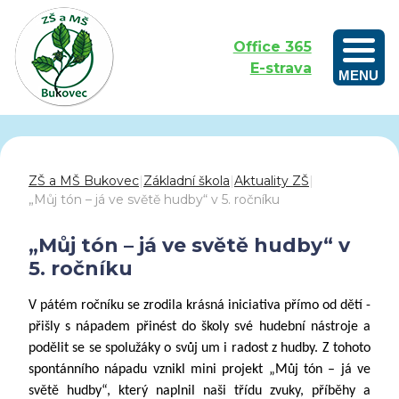
Office 365
E-strava
MENU
Outdoorové vzdělávání aneb Učíme se venku
ZŠ a MŠ Bukovec
|
Základní škola
|
Aktuality ZŠ
|
„Můj tón – já ve světě hudby“ v 5. ročníku
„Můj tón – já ve světě hudby“ v
5. ročníku
V pátém ročníku se zrodila krásná iniciativa přímo od dětí -
přišly s nápadem přinést do školy své hudební nástroje a
podělit se se spolužáky o svůj um i radost z hudby. Z tohoto
spontánního nápadu vznikl mini projekt „Můj tón – já ve
světě hudby“, který naplnil naši třídu zvuky, příběhy a