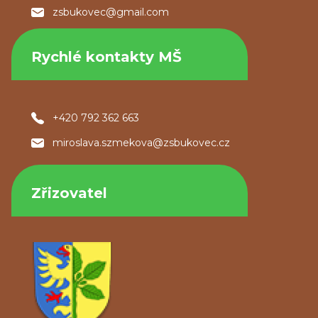
zsbukovec@gmail.com
Rychlé kontakty MŠ
+420 792 362 663
miroslava.szmekova@zsbukovec.cz
Zřizovatel