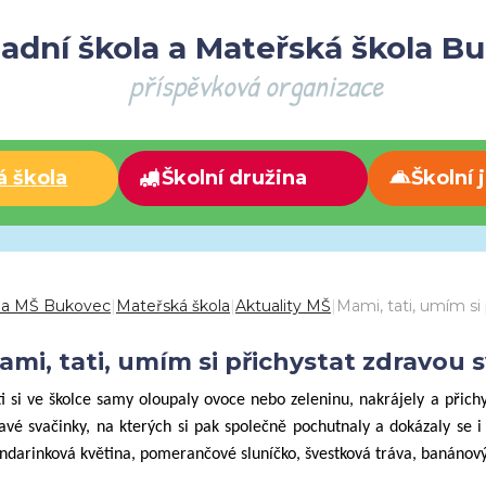
adní škola a Mateřská škola B
příspěvková organizace
á škola
Školní družina
Školní 
 a MŠ Bukovec
|
Mateřská škola
|
Aktuality MŠ
|
Mami, tati, umím si
ami, tati, umím si přichystat zdravou 
i si ve školce samy oloupaly ovoce nebo zeleninu, nakrájely a přichy
avé svačinky, na kterých si pak společně pochutnaly a dokázaly se i 
darinková květina, pomerančové sluníčko, švestková tráva, banánový ob