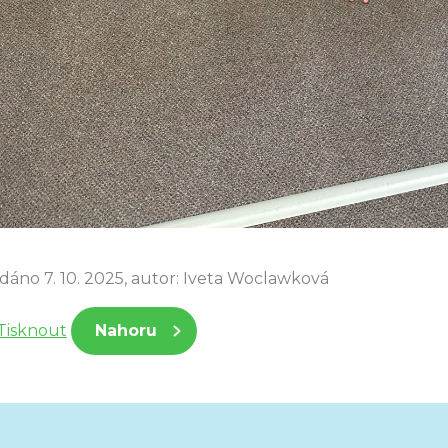
idáno 7. 10. 2025, autor: Iveta Woclawková
Tisknout
Nahoru