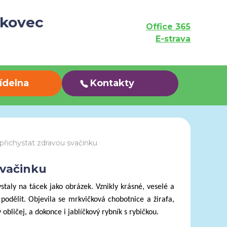
ukovec
Office 365
E-strava
jídelna
Kontakty
 přichystat zdravou svačinku
svačinku
staly na tácek jako obrázek. Vznikly krásné, veselé a
podělit. Objevila se mrkvičková chobotnice a žirafa,
ličej, a dokonce i jablíčkový rybník s rybičkou.