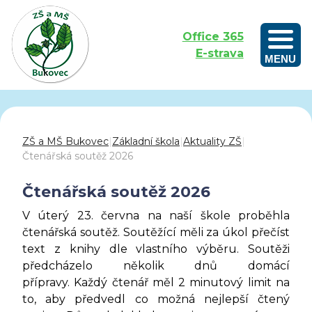
Office 365
E-strava
MENU
Outdoorové vzdělávání aneb Učíme se venku
ZŠ a MŠ Bukovec
|
Základní škola
|
Aktuality ZŠ
|
Čtenářská soutěž 2026
Čtenářská soutěž 2026
V úterý 23. června na naší škole proběhla
čtenářská soutěž. Soutěžící měli za úkol přečíst
text z knihy dle vlastního výběru. Soutěži
předcházelo několik dnů domácí
přípravy. Každý čtenář měl 2 minutový limit na
to, aby předvedl co možná nejlepší čtený