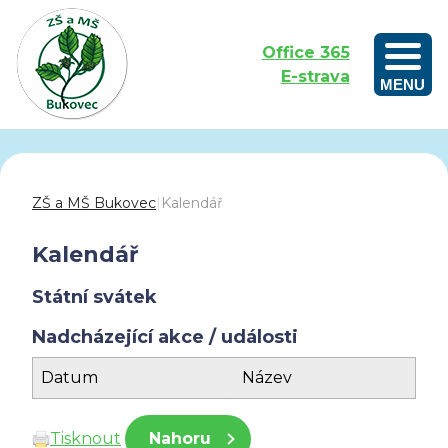
Office 365
E-strava
MENU
Outdoorové vzdělávání aneb Učíme se venku
ZŠ a MŠ Bukovec
|
Kalendář
Kalendář
Státní svátek
Nadcházející akce / události
Datum
Název
Tisknout
Nahoru